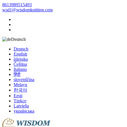
8613989515493
wsd1@wisdomknitting.com
Deutsch
Deutsch
English
íslenska
Čeština
Italiano
हिंदी
slovenščina
Melayu
한국어
Eesti
Türkçe
Latviešu
українська