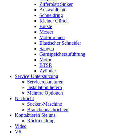
Zifferblatt Sinker
Auswahlblatt
Schneidring
Kleiner Gürtel
Bürste
Messer
Motorriemen
Elastischer Schneider
Saugen
Garnspeicherzuführung
Motor
BTSR
Zylinder
Service-Unterstützung
Servicereparaturen
Installation liefern
Mehrere Optionen
Nachricht
Socken-Maschine
Branchennachrichten
Kontaktieren Sie uns
Rückmeldung
Video
VR