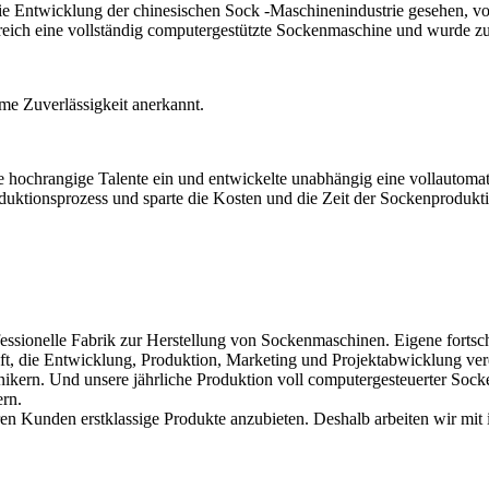
die Entwicklung der chinesischen Sock -Maschinenindustrie gesehen, 
ch eine vollständig computergestützte Sockenmaschine und wurde zu ei
me Zuverlässigkeit anerkannt.
te hochrangige Talente ein und entwickelte unabhängig eine vollauto
uktionsprozess und sparte die Kosten und die Zeit der Sockenprodukti
 Fabrik zur Herstellung von Sockenmaschinen. Eigene fortschritt
ft, die Entwicklung, Produktion, Marketing und Projektabwicklung ver
nikern. Und unsere jährliche Produktion voll computergesteuerter Soc
rn.
en Kunden erstklassige Produkte anzubieten. Deshalb arbeiten wir mit