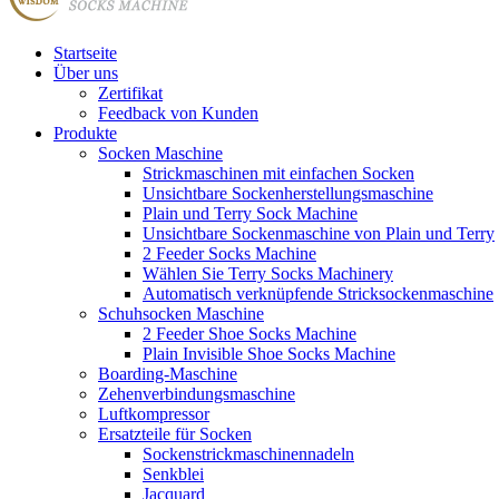
Startseite
Über uns
Zertifikat
Feedback von Kunden
Produkte
Socken Maschine
Strickmaschinen mit einfachen Socken
Unsichtbare Sockenherstellungsmaschine
Plain und Terry Sock Machine
Unsichtbare Sockenmaschine von Plain und Terry
2 Feeder Socks Machine
Wählen Sie Terry Socks Machinery
Automatisch verknüpfende Stricksockenmaschine
Schuhsocken Maschine
2 Feeder Shoe Socks Machine
Plain Invisible Shoe Socks Machine
Boarding-Maschine
Zehenverbindungsmaschine
Luftkompressor
Ersatzteile für Socken
Sockenstrickmaschinennadeln
Senkblei
Jacquard